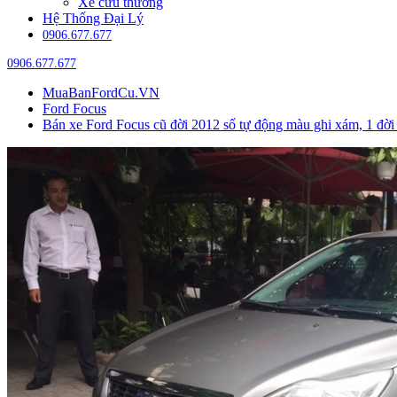
Xe cứu thương
Hệ Thống Đại Lý
0906.677.677
0906.677.677
MuaBanFordCu.VN
Ford Focus
Bán xe Ford Focus cũ đời 2012 số tự động màu ghi xám, 1 đời