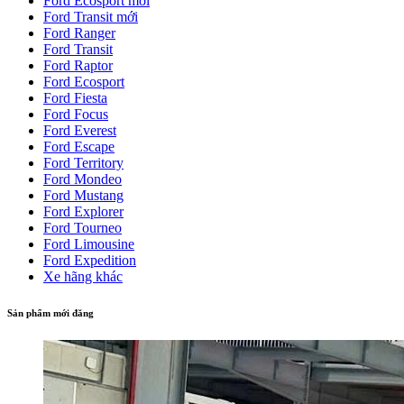
Ford Ecosport mới
Ford Transit mới
Ford Ranger
Ford Transit
Ford Raptor
Ford Ecosport
Ford Fiesta
Ford Focus
Ford Everest
Ford Escape
Ford Territory
Ford Mondeo
Ford Mustang
Ford Explorer
Ford Tourneo
Ford Limousine
Ford Expedition
Xe hãng khác
Sản phẩm mới đăng