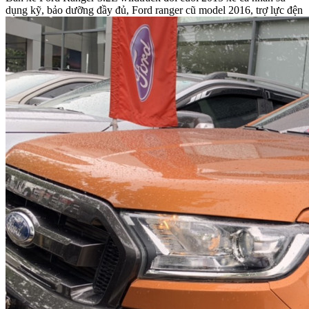
dụng kỹ, bảo dưỡng đầy đủ, Ford ranger cũ model 2016, trợ lực đện