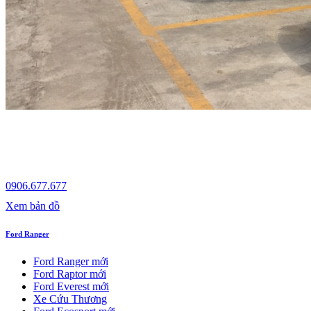
0906.677.677
Xem bản đồ
Ford Ranger
Ford Ranger mới
Ford Raptor mới
Ford Everest mới
Xe Cứu Thương