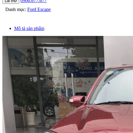
0906.677.677
Lái thử
Danh mục:
Ford Escape
Mô tả sản phẩm