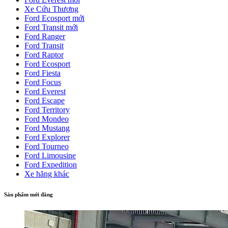
Xe Cứu Thương
Ford Ecosport mới
Ford Transit mới
Ford Ranger
Ford Transit
Ford Raptor
Ford Ecosport
Ford Fiesta
Ford Focus
Ford Everest
Ford Escape
Ford Territory
Ford Mondeo
Ford Mustang
Ford Explorer
Ford Tourneo
Ford Limousine
Ford Expedition
Xe hãng khác
Sản phẩm mới đăng