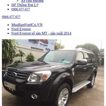
Xe cứu thương
Hệ Thống Đại Lý
0906.677.677
0906.677.677
MuaBanFordCu.VN
Ford Everest
Ford Everest số sàn MT - sản xuất 2014