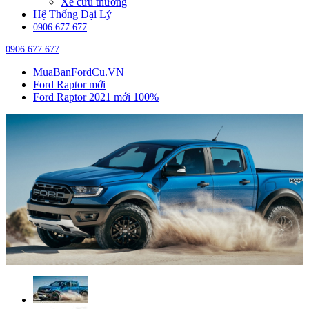
Xe cứu thương
Hệ Thống Đại Lý
0906.677.677
0906.677.677
MuaBanFordCu.VN
Ford Raptor mới
Ford Raptor 2021 mới 100%