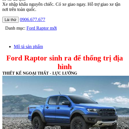
Xe nhập khẩu nguyên chiếc. Có xe giao ngay. Hỗ trợ giao xe tận
nơi trên toàn quốc.
0906.677.677
Lái thử
Danh mục:
Ford Raptor mới
Mô tả sản phẩm
Ford Raptor sinh ra để thống trị địa
hình
THIẾT KẾ NGOẠI THẤT - LỰC LƯỠNG