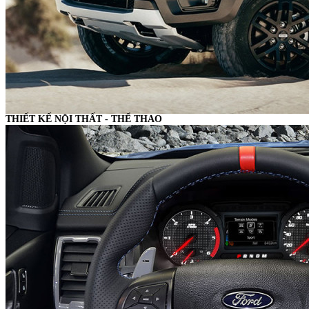
THIẾT KẾ NỘI THẤT - THỂ THAO