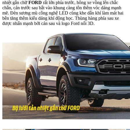
nhiệt gắn chữ
FORD
rất lớn phía trước, hông xe vồng lên chắc
chắn, cản trước sau bắt vào khung càng tôn thêm vóc dáng mạnh
mẽ. Đèn sương mù công nghệ LED cùng khe dẫn khí làm mát hai
bên tăng thêm kiểu dáng khí động học. Thùng hàng phía sau xe
được nhấn mạnh bởi cản sau và logo Ford nổi 3D.