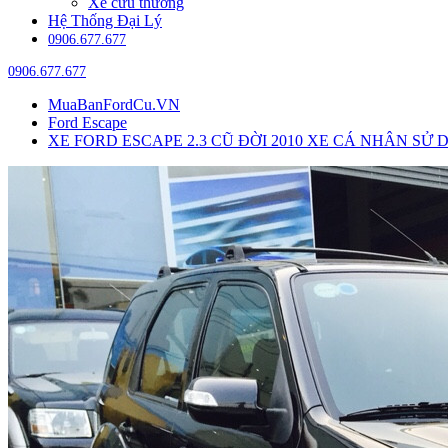
Xe cứu thương
Hệ Thống Đại Lý
0906.677.677
0906.677.677
MuaBanFordCu.VN
Ford Escape
XE FORD ESCAPE 2.3 CŨ ĐỜI 2010 XE CÁ NHÂN SỬ