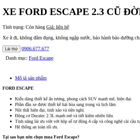
XE FORD ESCAPE 2.3 CŨ ĐỜ
Tình trạng:
Còn hàng
Giá: liên hệ
Xe ít đi, không đâm đụng, không ngập nước, bảo hành bảo dưỡng ch
0906.677.677
Lái thử
Danh mục:
Ford Escape
Mô tả sản phẩm
FORD ESCAPE
Kiểu dáng thiết kế ấn tượng, phong cách SUV mạnh mẽ, hiện đại.
Phần đầu xe được thiết kế hài hòa sang trọng và lịch lãm.
Nội thất hiện đại, tinh xảo và tiện nghi.
Động cơ Duratec 2.3L mạnh mẽ và tiết kiệm nhiên liệu.
Tính năng lái ưu việt với hộp số tự động 4 cấp và công nghệ cài cầu t
Hệ thống an toàn tối ưu.
Tại sao bạn nên chọn mua Ford Escape?