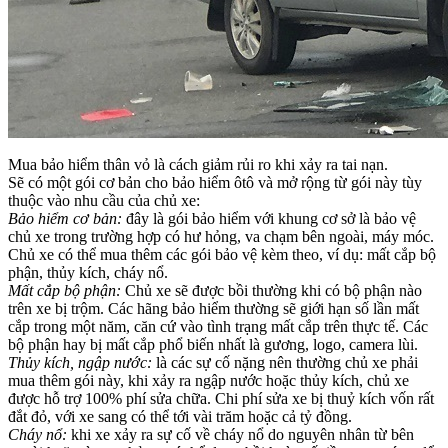
Mua bảo hiểm thân vỏ là cách giảm rủi ro khi xảy ra tai nạn.
Sẽ có một gói cơ bản cho bảo hiểm ôtô và mở rộng từ gói này tùy
thuộc vào nhu cầu của chủ xe:
Bảo hiểm cơ bản:
đây là gói bảo hiểm với khung cơ sở là bảo vệ
chủ xe trong trường hợp có hư hỏng, va chạm bên ngoài, máy móc.
Chủ xe có thể mua thêm các gói bảo vệ kèm theo, ví dụ: mất cắp bộ
phận, thủy kích, cháy nổ.
Mất cắp bộ phận:
Chủ xe sẽ được bồi thường khi có bộ phận nào
trên xe bị trộm. Các hãng bảo hiểm thường sẽ giới hạn số lần mất
cắp trong một năm, căn cứ vào tình trạng mất cắp trên thực tế. Các
bộ phận hay bị mất cắp phổ biến nhất là gương, logo, camera lùi.
Thủy kích, ngập nước:
là các sự cố nặng nên thường chủ xe phải
mua thêm gói này, khi xảy ra ngập nước hoặc thủy kích, chủ xe
được hỗ trợ 100% phí sửa chữa. Chi phí sửa xe bị thuỷ kích vốn rất
đắt đỏ, với xe sang có thể tới vài trăm hoặc cả tỷ đồng.
Cháy nổ:
khi xe xảy ra sự cố về cháy nổ do nguyên nhân từ bên