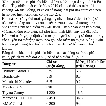
570 triệu nên mức phí bảo hiểm là 1% x 570 triệu đồng = 5,7 triệu
đồng. Tuy nhiên một chiếc Vios 2010 cũng có thể có mức phí
khoảng 5-6 triệu đồng, vì xe cũ dễ hỏng, chi phí sửa chữa cao nên
hệ số bảo hiểm cao hơn, có thể 1,5-2%.
Hai mẫu xe cùng đời mới, giá ngang nhau chưa chắc đã có hệ số
bảo hiểm giống nhau. Ví dụ, chiếc Suzuki Ciaz giá tương đương
Vios nhưng phí bảo hiểm tới 8-10 triệu. Theo nhân viên bảo hiểm,
vì Ciaz không phổ biến, giá phụ tùng, linh kiện thay thế đắt hơn.
Kèm với những quy định về mức phí người sử dụng sẽ được hưởng
các quyền lợi mở rộng kèm theo gói bảo hiểm tham gia. Ví dụ: Cứu
hộ miễn phí, tặng bảo hiểm trách nhiệm dân sự bắt buộc, chiết
khấu...
Bảng tham khảo mức phí bảo hiểm của các dòng xe ở các phân
khúc, giả sử xe mới đời 2020, hệ số bảo hiểm là 1,5%:
Giá xe
Mức phí bảo hiểm
Dòng xe
(triệu đồng)
(triệu đồng)
Hyundai Grand i10
375
5.6
Honda City
559
8.3
Mitsubishi Xpander
615
9.2
Mazda CX-5
898
13.5
Toyota Camry
1.220
18.3
Mercedes GLC 300
2.459
36.8
BMW 740Li
6.200
93