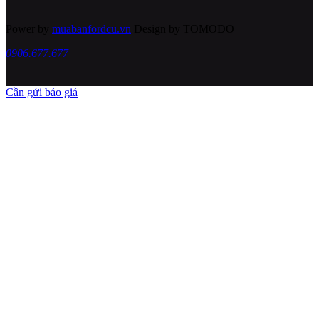
Power by
muabanfordcu.vn
Design by TOMODO
0906.677.677
Cần gửi báo giá