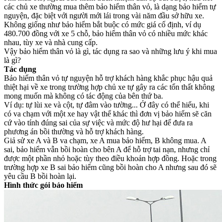
các chủ xe thường mua thêm bảo hiểm thân vỏ, là dạng bảo hiểm tự
nguyện, đặc biệt với người mới lái trong vài năm đầu sở hữu xe.
Không giống như bảo hiểm bắt buộc có mức giá cố định, ví dụ
480.700 đồng với xe 5 chỗ, bảo hiểm thân vỏ có nhiều mức khác
nhau, tùy xe và nhà cung cấp.
Vậy bảo hiểm thân vỏ là gì, tác dụng ra sao và những lưu ý khi mua
là gì?
Tác dụng
Bảo hiểm thân vỏ tự nguyện hỗ trợ khách hàng khắc phục hậu quả
thiệt hại về xe trong trường hợp chủ xe tự gây ra các tổn thất không
mong muốn mà không có tác động của bên thứ ba.
Ví dụ: tự lùi xe và cột, tự đâm vào tường... Ở đây có thể hiểu, khi
có va chạm với một xe hay vật thể khác thì đơn vị bảo hiểm sẽ căn
cứ vào tính đúng sai của sự việc và mức độ hư hại để đưa ra
phương án bồi thường và hỗ trợ khách hàng.
Giả sử xe A và B va chạm, xe A mua bảo hiểm, B không mua. A
sai, bảo hiểm vẫn bồi hoàn cho bên A để hỗ trợ tai nạn, nhưng chỉ
được một phần nhỏ hoặc tùy theo điều khoản hợp đồng. Hoặc trong
trường hợp xe B sai bảo hiểm cũng bồi hoàn cho A nhưng sau đó sẽ
yêu cầu B bồi hoàn lại.
Hình thức gói bảo hiểm