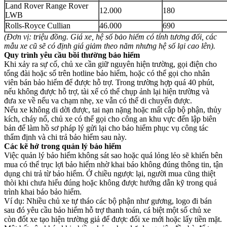
Land Rover Range Rover
12.000
180
LWB
Rolls-Royce Cullian
46.000
690
(Đơn vị: triệu đồng. Giá xe, hệ số bảo hiểm có tính tương đối, các
mẫu xe cũ sẽ có định giá giảm theo năm nhưng hệ số lại cao lên).
Quy trình yêu cầu bồi thường bảo hiểm
Khi xảy ra sự cố, chủ xe cần giữ nguyên hiện trường, gọi điện cho
tổng đài hoặc số trên hotline bảo hiểm, hoặc có thể gọi cho nhân
viên bán bảo hiểm để được hỗ trợ. Trong trường hợp quá 40 phút,
nếu không được hỗ trợ, tài xế có thể chụp ảnh lại hiện trường và
đưa xe về nếu va chạm nhẹ, xe vẫn có thể di chuyển được.
Nếu xe không di dời được, tai nạn nặng hoặc mất cắp bộ phận, thủy
kích, cháy nổ, chủ xe có thể gọi cho công an khu vực đến lập biên
bản để làm hồ sơ pháp lý gửi lại cho bảo hiểm phục vụ công tác
thẩm định và chi trả bảo hiểm sau này.
Các kẽ hở trong quản lý bảo hiểm
Việc quản lý bảo hiểm không sát sao hoặc quá lỏng lẻo sẽ khiến bên
mua có thể trục lợi bảo hiểm nhờ khai báo không đúng thông tin, tận
dụng chi trả từ bảo hiểm. Ở chiều ngược lại, người mua cũng thiệt
thòi khi chưa hiểu đúng hoặc không được hướng dẫn kỹ trong quá
trình khai báo bảo hiểm.
Ví dụ: Nhiều chủ xe tự tháo các bộ phận như gương, logo đi bán
sau đó yêu cầu bảo hiểm hỗ trợ thanh toán, cá biệt một số chủ xe
còn đốt xe tạo hiện trường giả để được đổi xe mới hoặc lấy tiền mặt.