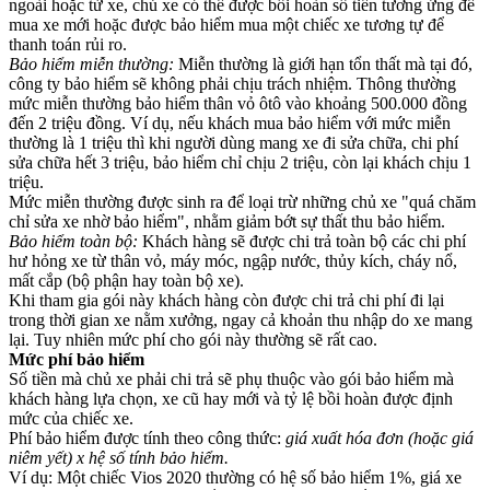
ngoài hoặc từ xe, chủ xe có thể được bồi hoàn số tiền tương ứng để
mua xe mới hoặc được bảo hiểm mua một chiếc xe tương tự để
thanh toán rủi ro.
Bảo hiểm miễn thường:
Miễn thường là giới hạn tổn thất mà tại đó,
công ty bảo hiểm sẽ không phải chịu trách nhiệm. Thông thường
mức miễn thường bảo hiểm thân vỏ ôtô vào khoảng 500.000 đồng
đến 2 triệu đồng. Ví dụ, nếu khách mua bảo hiểm với mức miễn
thường là 1 triệu thì khi người dùng mang xe đi sửa chữa, chi phí
sửa chữa hết 3 triệu, bảo hiểm chỉ chịu 2 triệu, còn lại khách chịu 1
triệu.
Mức miễn thường được sinh ra để loại trừ những chủ xe "quá chăm
chỉ sửa xe nhờ bảo hiểm", nhằm giảm bớt sự thất thu bảo hiểm.
Bảo hiểm toàn bộ:
Khách hàng sẽ được chi trả toàn bộ các chi phí
hư hỏng xe từ thân vỏ, máy móc, ngập nước, thủy kích, cháy nổ,
mất cắp (bộ phận hay toàn bộ xe).
Khi tham gia gói này khách hàng còn được chi trả chi phí đi lại
trong thời gian xe nằm xưởng, ngay cả khoản thu nhập do xe mang
lại. Tuy nhiên mức phí cho gói này thường sẽ rất cao.
Mức phí bảo hiểm
Số tiền mà chủ xe phải chi trả sẽ phụ thuộc vào gói bảo hiểm mà
khách hàng lựa chọn, xe cũ hay mới và tỷ lệ bồi hoàn được định
mức của chiếc xe.
Phí bảo hiểm được tính theo công thức:
giá xuất hóa đơn (hoặc giá
niêm yết) x hệ số tính bảo hiểm.
Ví dụ: Một chiếc Vios 2020 thường có hệ số bảo hiểm 1%, giá xe