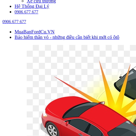
Xe cứu thương
Hệ Thống Đại Lý
0906.677.677
0906.677.677
MuaBanFordCu.VN
Bảo hiểm thân vỏ - những điều cần biết khi mới có ôtô