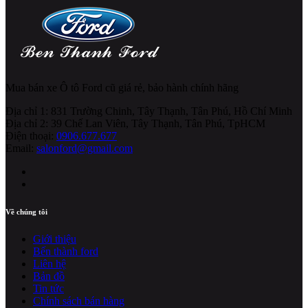
Mua bán xe Ô tô Ford cũ giá rẻ, bảo hành chính hãng
Địa chỉ 1: 831 Trường Chinh, Tây Thạnh, Tân Phú, Hồ Chí Minh
Địa chỉ 2: 39 Chế Lan Viên, Tây Thạnh, Tân Phú, TpHCM
Điện thoại:
0906.677.677
Email:
salonford@gmail.com
Về chúng tôi
Giới thiệu
Bến thành ford
Liên hệ
Bản đồ
Tin tức
Chính sách bán hàng