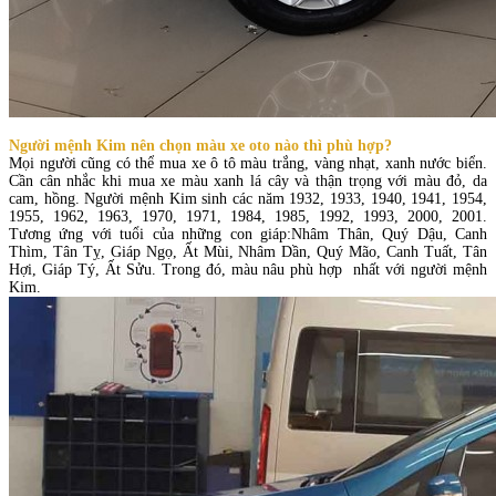
Người mệnh Kim nên chọn màu xe oto nào thì phù hợp?
Mọi người cũng có thể mua xe ô tô màu trắng, vàng nhạt, xanh nước biển.
Cần cân nhắc khi mua xe màu xanh lá cây và thận trọng với màu đỏ, da
cam, hồng. Người mệnh Kim sinh các năm 1932, 1933, 1940, 1941, 1954,
1955, 1962, 1963, 1970, 1971, 1984, 1985, 1992, 1993, 2000, 2001.
Tương ứng với tuổi của những con giáp:Nhâm Thân, Quý Dậu, Canh
Thìm, Tân Tỵ, Giáp Ngọ, Ất Mùi, Nhâm Dần, Quý Mão, Canh Tuất, Tân
Hợi, Giáp Tý, Ất Sửu. Trong đó, màu nâu phù hợp nhất với người mệnh
Kim.