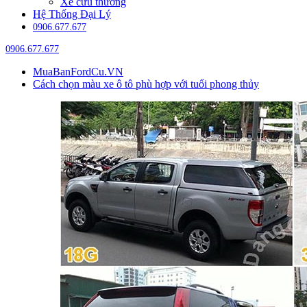
Xe cứu thương
Hệ Thống Đại Lý
0906.677.677
0906.677.677
MuaBanFordCu.VN
Cách chọn màu xe ô tô phù hợp với tuổi phong thủy