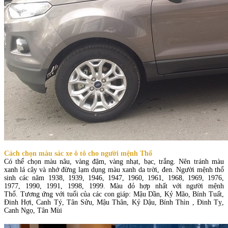
Cách chọn màu sác xe ô tô cho người mệnh Thổ
Có thể chọn màu nâu, vàng đậm, vàng nhạt, bạc, trắng. Nên tránh màu
xanh lá cây và nhớ đừng lạm dụng màu xanh da trời, đen. Người mệnh thổ
sinh các năm 1938, 1939, 1946, 1947, 1960, 1961, 1968, 1969, 1976,
1977, 1990, 1991, 1998, 1999. Màu đỏ hợp nhất với người mệnh
Thổ. Tương ứng với tuổi của các con giáp: Mậu Dần, Kỷ Mão, Bính Tuất,
Đinh Hợi, Canh Tý, Tân Sửu, Mậu Thân, Kỷ Dậu, Bính Thìn , Đinh Tỵ,
Canh Ngọ, Tân Mùi