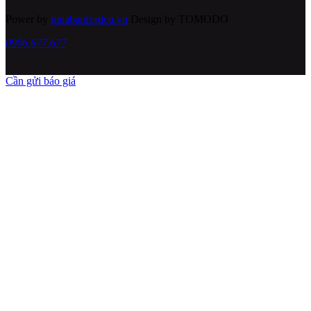
Power by
muabanfordcu.vn
Design by TOMODO
0906.677.677
Cần gửi báo giá