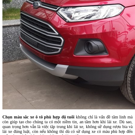
Chọn màu sắc xe ô tô phù hợp độ tuổi
không chỉ là vấn đề tâm linh mà
còn giúp tạo cho chúng ta có một niềm tin, an tâm hơn khi lái xe. Dù sao,
quan trọng hơn vẫn là việc tập trung khi lái xe, không sử dụng rượu bia và
lái xe đúng luật, còn nếu không thì dù có sử dụng xe có màu phù hợp đến