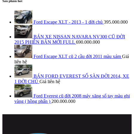
Sản phẩm hot
Ford Escape XLT - 2013 - 1 đời chủ
395.000.000
BÁN XE NISSAN NAVARA NV300 CŨ ĐỜI
2015 PHIÊN BẢN MỚI FULL
690.000.000
Ford Escape XLT cũ 2 cầu đời 2011 màu xám
Giá
liên hệ
BÁN FORD EVEREST SỐ SÀN ĐỜI 2014, XE
1 ĐỜI CHỦ
Giá liên hệ
Ford Everest cũ đời 2008 máy xăng số tay màu ghi
vàng ( hồng phấn )
200.000.000