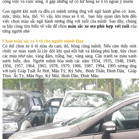
cộng việc và cuộc sống, ít gặp những sự cố hư hỏng xe ô tô ngoài ý muốn
Con người khi sinh ra đều có mệnh tương ứng với ngũ hành gồm có: kim,
mộc, thủy, hỏa, thổ. Vì vậy, khi mua xe ô tô, bạn hãy quan tâm hơn đến
việc chọn màu sắc ngũ hành tương ứng với tuổi của mình. Sau đây, chúng
ta hãy cùng tìm hiểu về vấn để chọn
màu sắc xe oto phù hợp với tuổi
của
từng người nhé
Chọn màu sác xe ô tô cho người mệnh Hỏa
Có thể chọn xe ô tô màu da cam, đỏ, hồng cùng mệnh. Nếu cảm thấy một
chiếc xe màu xanh lá cây đôi khi quá nổi bật và không phù hơp, hãy chọn
các màu như nâu, vàng đậm, trắng, bạc, vàng sáng. Cần tránh xe màu xanh
nước biển, đen. Người mệnh hỏa sinh các năm 1934, 1935, 1948, 1949,
1956, 1957, 1964, 1965, 1978, 1979, 1986, 1987, 1994, 1995 tương ứng
với tuổi Giáp Tuất Ất Hợi, Mậu Tý, Kỷ Sửu, Bính Thân, Đinh Dậu, Giáp
Thìn. Ất Tỵ, Mậu Ngọ, Kỷ Mùi, Bính Dần, Đinh Mão.