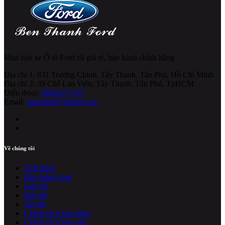
Mua bán xe Ô tô Ford cũ giá rẻ, bảo hành chính hãng
Địa chỉ 1: 831 Trường Chinh, Tây Thạnh, Tân Phú, Hồ Chí Minh
Địa chỉ 2: 39 Chế Lan Viên, Tây Thạnh, Tân Phú, TpHCM
Điện thoại:
0906.677.677
Email:
salonford@gmail.com
Về chúng tôi
Giới thiệu
Bến thành ford
Liên hệ
Bản đồ
Tin tức
Chính sách bán hàng
Chính sách bảo mật