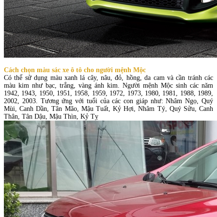
Cách chọn màu sác xe ô tô cho người mệnh Mộc
Có thể sử dụng màu xanh lá cây, nâu, đỏ, hồng, da cam và cần tránh các
màu kim như bạc, trắng, vàng ánh kim. Người mệnh Mộc sinh các năm
1942, 1943, 1950, 1951, 1958, 1959, 1972, 1973, 1980, 1981, 1988, 1989,
2002, 2003. Tương ứng với tuổi của các con giáp như: Nhâm Ngọ, Quý
Mùi, Canh Dần, Tân Mão, Mậu Tuất, Kỷ Hợi, Nhâm Tý, Quý Sửu, Canh
Thân, Tân Dậu, Mậu Thìn, Kỷ Tỵ