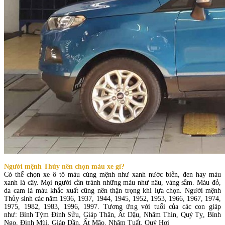
Người mệnh Thủy nên chọn màu xe gì?
Có thể chọn xe ô tô màu cùng mệnh như xanh nước biển, đen hay màu
xanh lá cây. Mọi người cần tránh những màu như nâu, vàng sẫm. Màu đỏ,
da cam là màu khắc xuất cũng nên thận trọng khi lựa chọn. Người mệnh
Thủy sinh các năm 1936, 1937, 1944, 1945, 1952, 1953, 1966, 1967, 1974,
1975, 1982, 1983, 1996, 1997. Tương ứng với tuổi của các con giáp
như: Bính Tým Đinh Sửu, Giáp Thân, Ất Dậu, Nhâm Thìn, Quý Tỵ, Bính
Ngọ, Đinh Mùi, Giáp Dần, Ất Mão, Nhâm Tuất, Quý Hợi